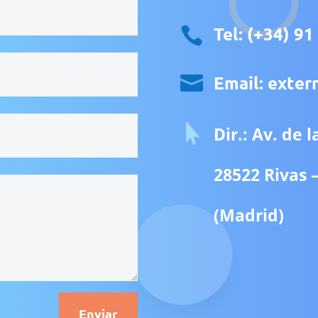
Tel: (+34) 91


Email: exte

Dir.: Av. de 
28522 Rivas 
(Madrid)
Enviar